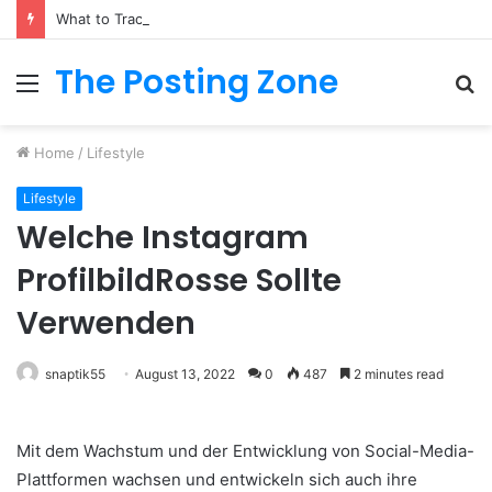
What to Track (and Ignore) in Tampa Internet Marketing Company
The Posting Zone
Menu
S
fo
Home
/
Lifestyle
Lifestyle
Welche Instagram
ProfilbildRosse Sollte
Verwenden
snaptik55
August 13, 2022
0
487
2 minutes read
Mit dem Wachstum und der Entwicklung von Social-Media-
Plattformen wachsen und entwickeln sich auch ihre