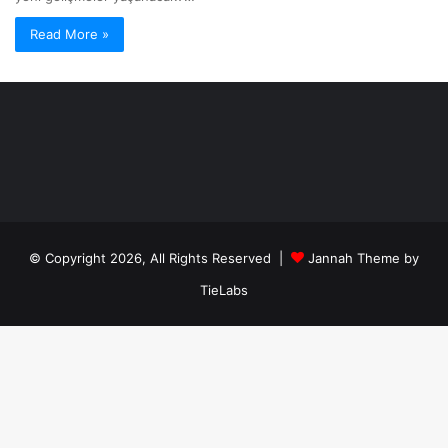
Read More »
Şişli
Travesti
İstanbul
ankara
travesti
travesti
georgianmaxim
ankara
escortebigeorgia
© Copyright 2026, All Rights Reserved |
Jannah Theme by
travesti
georgiaelist
georgiangirlz
TieLabs
köpek
eğitimi
istanbul
satılık